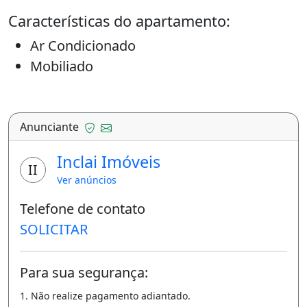
Características do apartamento:
Ar Condicionado
Mobiliado
Varanda
Armários Na Cozinha
Área De Serviço
Anunciante
Inclai Imóveis
Imóvel mobiliado
Ar-condicionado
II
Varanda
Ver anúncios
Área de serviço
Telefone de contato
SOLICITAR
Para sua segurança:
1. Não realize pagamento adiantado.