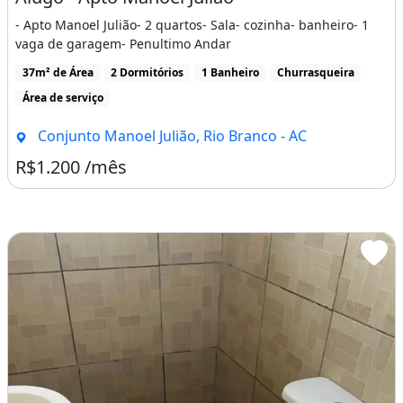
- Apto Manoel Julião- 2 quartos- Sala- cozinha- banheiro- 1
vaga de garagem- Penultimo Andar
37m² de Área
2 Dormitórios
1 Banheiro
Churrasqueira
Área de serviço
Conjunto Manoel Julião, Rio Branco - AC
R$1.200 /mês