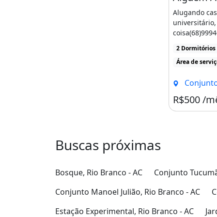
Alugando cas
universitário
coisa(68)999
2 dormitórios
2 Dormitórios
vaga na gara
Área de servi
por R$500 /m
serviço, [...]
Conjunto Univers
R$500 /m
Buscas próximas
Bosque, Rio Branco - AC
Conjunto Tucumã,
Conjunto Manoel Julião, Rio Branco - AC
C
Estação Experimental, Rio Branco - AC
Jar