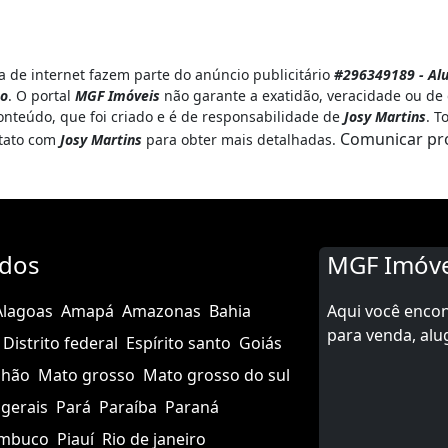
 de internet fazem parte do anúncio publicitário
#296349189 - Al
co
. O portal
MGF Imóveis
não garante a exatidão, veracidade ou de
onteúdo, que foi criado e é de responsabilidade de
Josy Martins
. T
Comunicar pr
ntato com
Josy Martins
para obter mais detalhadas.
ados
MGF Imóve
Alagoas
Amapá
Amazonas
Bahia
Aqui você enco
para venda, alu
Distrito federal
Espírito santo
Goiás
nhão
Mato grosso
Mato grosso do sul
gerais
Pará
Paraíba
Paraná
mbuco
Piauí
Rio de janeiro