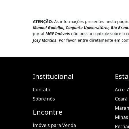
ATENÇÃO:
As informações presentes nesta página
Manoel Gadelha, Conjunto Universitário, Rio Bran
portal
MGF Imóveis
não possui controle sobre o c
Josy Martins
. Por favor, entre diretamente em co
Institucional
Est
Contato
Acre
Sobre nós
Ceará
Mara
Encontre
Minas 
Imóveis para Venda
Perna