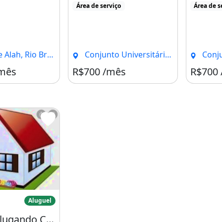
Área de serviço
Área de s
h, Rio Branco - AC
Conjunto Universitário, Rio Branco - AC
Conjunto U
/mês
R$700 /mês
R$700
ém Alugando Casa no Universitário
Aluguel
Alguém Alugando Casa no Universitário