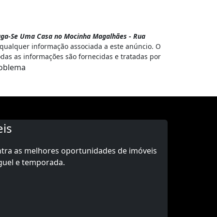
uga-Se Uma Casa no Mocinha Magalhães - Rua
 qualquer informação associada a este anúncio. O
odas as informações são fornecidas e tratadas por
oblema
is
ntra as melhores oportunidades de imóveis
guel e temporada.