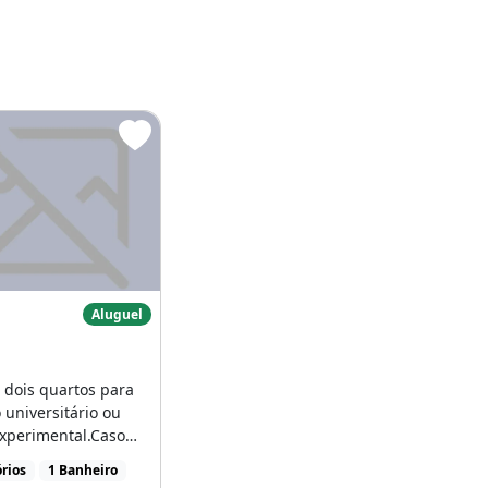
, Bairro
Casa
Aluguel
 dois quartos para
 universitário ou
xperimental.Caso
iba de uma [...]
rios
1 Banheiro