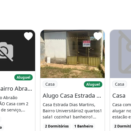
 serviço
 no Bairro Abraão Alab
Aluguel
Imagem: Alugo Casa Estrada Dias Martins
Imagem: 
Casa
Casa
Aluguel
Casa no Bairro Abraão Alab
Alugo Casa Estrada Dias Martins, Bairro Universitário
Casa
ro Abraão
ÃO Casa com 2
Casa Estrada Dias Martins,
Casa com
 de serviço,
Bairro Universitário2 quartos1
alugar no
entemente.Não
sala1 cozinha1 banheiro1
estacão e
área de serviçogaragem [...]
alguém sa
2 Dormitórios
1 Banheiro
2 Dormitó
ço