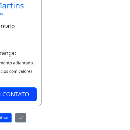
Martins
os
ontato
rança:
amento adiantado.
ncios com valores
M CONTATO
ilhar