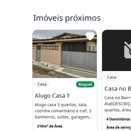
Varanda
Imóveis próximos
Ar-condicionado
Varanda
Área de
Imagem: Casa
Casa
Imagem: Alugo Casa !!
Casa
Aluguel
Alugo Casa !!
Casa no Bair
AlabDESCRIÇ
Alugo casa 3 quartos, sala,
quartos, área
cozinha comarmário e coif, 3
varanda, rec
banheiros, suítes, garagem
4 Dormitórios
[...]
para 3 carros, [...]
210m² de Área
Área de servi