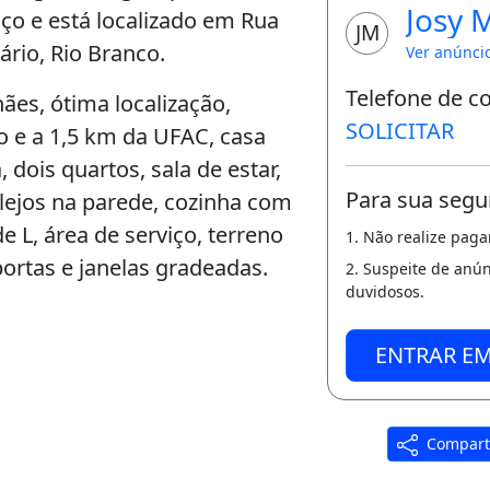
Josy 
iço e está localizado em Rua
JM
rio, Rio Branco.
Ver anúnci
Telefone de c
es, ótima localização,
SOLICITAR
o e a 1,5 km da UFAC, casa
 dois quartos, sala de estar,
Para sua segu
lejos na parede, cozinha com
 L, área de serviço, terreno
1. Não realize pag
ortas e janelas gradeadas.
2. Suspeite de anú
duvidosos.
ENTRAR E
Compart