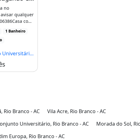
a no
, avisar qualquer
406386Casa com
, 1 banheiro, 1
1 Banheiro
gem, aluguel
ço
ês, área de
itário, Rio Branco - AC
ês
 Rio Branco - AC
Vila Acre, Rio Branco - AC
onjunto Universitário, Rio Branco - AC
Morada do Sol, Ri
dim Europa, Rio Branco - AC