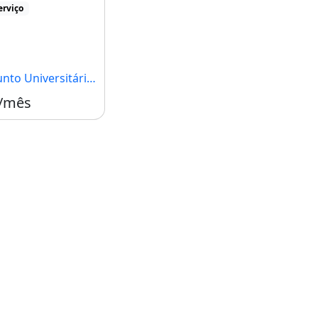
erviço
niversitário, Rio Branco - AC
 /mês