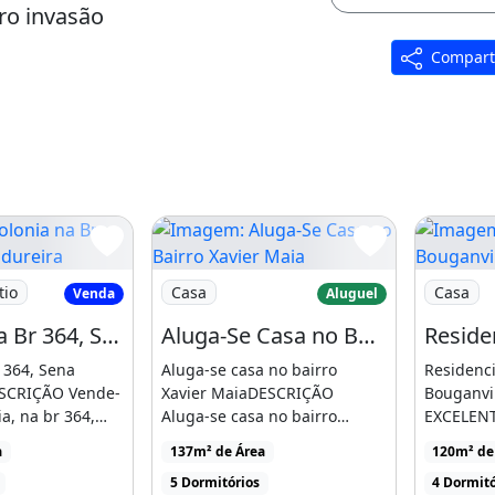
ro invasão
Compart
ro
nia na Br 364, Sena Madureira
Imagem: Aluga-Se Casa no Bairro Xavier
Imagem: R
tio
Casa
Casa
Venda
Aluguel
Colonia na Br 364, Sena Madureira
Aluga-Se Casa no Bairro Xavier Maia
aranda
 364, Sena
Aluga-se casa no bairro
Residenci
atrás
SCRIÇÃO Vende-
Xavier MaiaDESCRIÇÃO
Bouganvi
a, na br 364,
Aluga-se casa no bairro
EXCELEN
madureira, [...]
Xavier Maia. Ã³tima
CONDOMI
a
137m² de Área
120m² de
localizaÃ§Ã£o. [...]
COM 02 
5 Dormitórios
4 Dormitó
UM SUITE, 