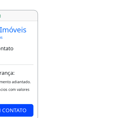
 Imóveis
os
ontato
rança:
amento adiantado.
ncios com valores
M CONTATO