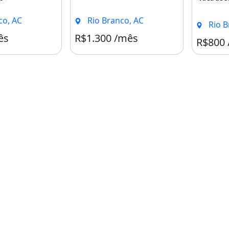
co, AC
Rio Branco, AC
Rio B
ês
R$1.300 /mês
Condomínio R$340
Condomínio R$1
R$800