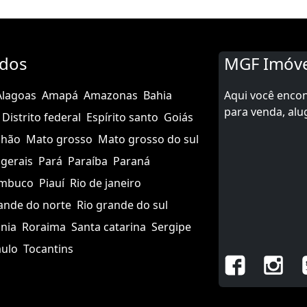
ados
MGF Imóve
Alagoas
Amapá
Amazonas
Bahia
Aqui você enco
para venda, alu
Distrito federal
Espírito santo
Goiás
nhão
Mato grosso
Mato grosso do sul
gerais
Pará
Paraíba
Paraná
mbuco
Piauí
Rio de janeiro
ande do norte
Rio grande do sul
nia
Roraima
Santa catarina
Sergipe
aulo
Tocantins