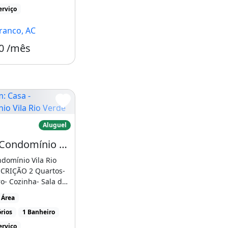
erviço
ranco, AC
0 /mês
Condomínio R$285
asa - Condomínio Vila Rio Verde
Aluguel
Casa - Condomínio Vila Rio Verde
domínio Vila Rio
CRIÇÃO 2 Quartos-
o- Cozinha- Sala de
de Serviço- [...]
 Área
rios
1 Banheiro
erviço