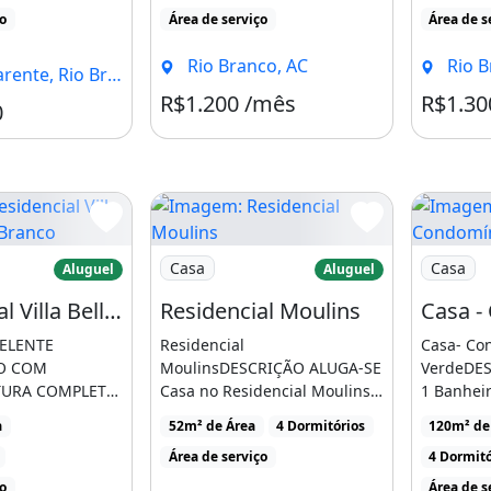
ço
Área de serviço
Área de s
250 vendo por 35.000 ou
uartos ,sala
Rio Branco, AC
Rio B
te, Rio Branco - AC
nde na frente, poço, quintal
R$1.200 /mês
R$1.30
Condomínio R$180
0
ada, em sena Madureira
encial Villa Bella em Rio Branco
Imagem: Residencial Moulins
Imagem: C
Casa
Casa
Aluguel
Aluguel
Residencial Villa Bella em Rio Branco
Residencial Moulins
CELENTE
Residencial
Casa- Con
O COM
MoulinsDESCRIÇÃO ALUGA-SE
VerdeDES
TURA COMPLETA,
Casa no Residencial Moulins,
1 Banheir
TOS, SALA DE
ao lado do Motel Classic,
EstarÁrea 
a
52m² de Área
4 Dormitórios
120m² de
A, [...]
próximo [...]
Área de serviço
4 Dormitó
ço
Área de s