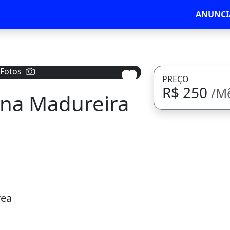
ANUNCI
 Fotos
PREÇO
R$ 250
/M
ena Madureira
Avançar
rea