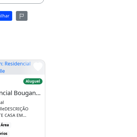
ilhar
 Maia
esidencial Bouganville
Aluguel
Residencial Bouganville
al
lleDESCRIÇÃO
TE CASA EM
NIO FECHADO,
 Área
QUARTOS, SENDO
rios
[...]