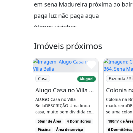
em sena Madureira próxima ao bair
paga luz não paga agua
ótimos vizinhos
lugar calmo .
Imóveis próximos
2 escola e mercearia perto
passa ônibus de uma escola
terreiro pode criar galinha e cachor
Imagem: Alugo Casa no Villa Bella
Imagem: Colo
Casa
Fazenda / Sí
Aluguel
pintada por dentro e fora
Alugo Casa no Villa Bella
terreiro para colocar carro ou na v
ALUGO Casa no Villa
Colonia na Br
espaço para lavar e estender roupa 
BellaDESCRIÇÃO Uma linda
madureiraDE
casa, muito bem dividida com
se uma coloni
ótimo lugar para morar
sala, cozinha americana, [...]
sentido sena 
56m² de Área
4 Dormitórios
180m² de Áre
sena Madureira acre
Piscina
Área de serviço
6 Dormitórios