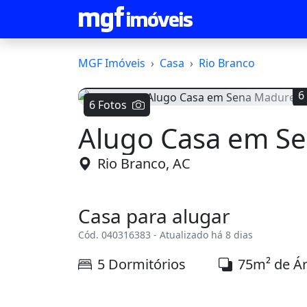
MGF Imóveis
Casa
Rio Branco
6
6 Fotos
Alugo Casa em S
Voltar
Rio Branco, AC
Casa para alugar
Cód. 040316383 - Atualizado há 8 dias
5 Dormitórios
75m² de Á