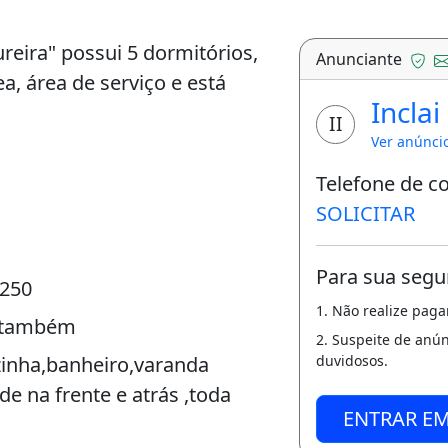
eira" possui 5 dormitórios,
Anunciante
a, área de serviço e está
Inclai
II
Ver anúnci
Telefone de c
SOLICITAR
Para sua segu
 250
1. Não realize pag
o também
2. Suspeite de anú
zinha,banheiro,varanda
duvidosos.
de na frente e atrás ,toda
ENTRAR E