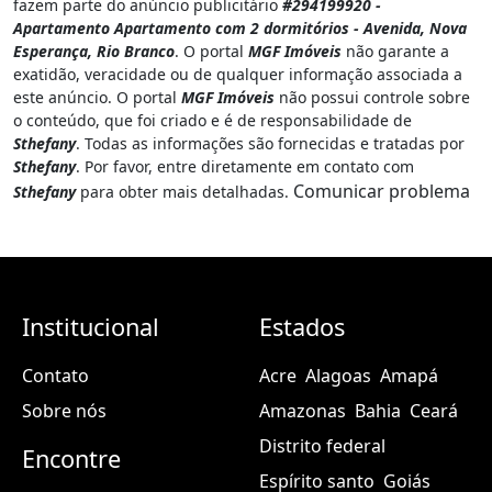
fazem parte do anúncio publicitário
#294199920 -
Apartamento Apartamento com 2 dormitórios - Avenida, Nova
Esperança, Rio Branco
. O portal
MGF Imóveis
não garante a
exatidão, veracidade ou de qualquer informação associada a
este anúncio. O portal
MGF Imóveis
não possui controle sobre
o conteúdo, que foi criado e é de responsabilidade de
Sthefany
. Todas as informações são fornecidas e tratadas por
Sthefany
. Por favor, entre diretamente em contato com
Comunicar problema
Sthefany
para obter mais detalhadas.
Institucional
Estados
Contato
Acre
Alagoas
Amapá
Sobre nós
Amazonas
Bahia
Ceará
Distrito federal
Encontre
Espírito santo
Goiás