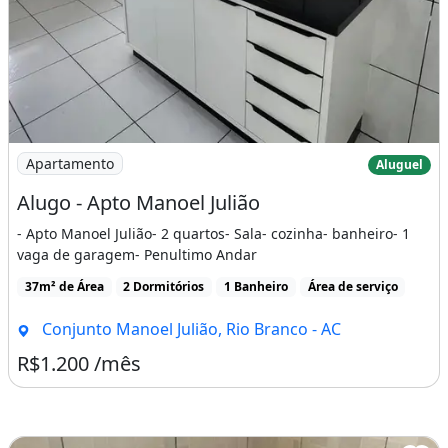
Imagem: Alugo - Apto Manoel Julião
Apartamento
Aluguel
Alugo - Apto Manoel Julião
- Apto Manoel Julião- 2 quartos- Sala- cozinha- banheiro- 1
vaga de garagem- Penultimo Andar
37m² de Área
2 Dormitórios
1 Banheiro
Área de serviço
Conjunto Manoel Julião, Rio Branco - AC
R$1.200 /mês