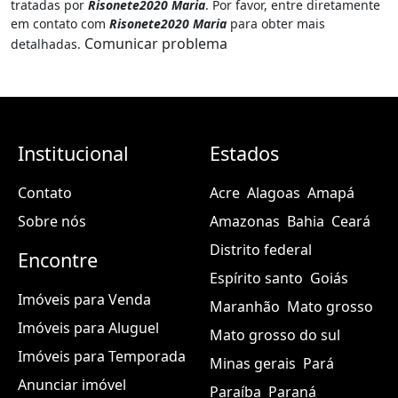
tratadas por
Risonete2020 Maria
. Por favor, entre diretamente
em contato com
Risonete2020 Maria
para obter mais
Comunicar problema
detalhadas.
Institucional
Estados
Contato
Acre
Alagoas
Amapá
Sobre nós
Amazonas
Bahia
Ceará
Distrito federal
Encontre
Espírito santo
Goiás
Imóveis para Venda
Maranhão
Mato grosso
Imóveis para Aluguel
Mato grosso do sul
Imóveis para Temporada
Minas gerais
Pará
Anunciar imóvel
Paraíba
Paraná