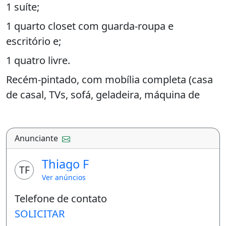
1 suíte;
1 quarto closet com guarda-roupa e
escritório e;
1 quatro livre.
Recém-pintado, com mobília completa (casa
de casal, TVs, sofá, geladeira, máquina de
lavar, filtro de água, cooktop e armários. É só
entrar e morar.
Anunciante
Bem localizado, próximo ao shopping,
supermercados, faculdades e ´órgãos
Thiago F
TF
públicos federais e estaduais.
Ver anúncios
Vaga rotativa de estacionamento
Telefone de contato
R$2100 (dois mil e cem reais) com
SOLICITAR