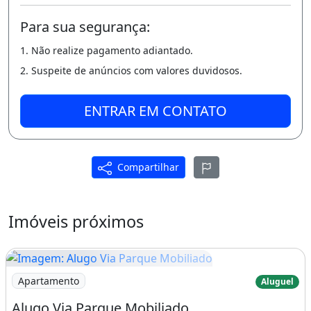
condomínio incluso.
Para sua segurança:
Características do apartamento:
1. Não realize pagamento adiantado.
Armários Embutidos
2. Suspeite de anúncios com valores duvidosos.
Armários Na Cozinha
Mobiliado
ENTRAR EM CONTATO
Ar Condicionado
Condomínio Fechado
Portaria
Compartilhar
Permitido Animais
Imóvel mobiliado
Ar-condicionado
Imóveis próximos
Guarda roupa
Imagem: Alugo Via Parque Mobiliado
Apartamento
Aluguel
Alugo Via Parque Mobiliado