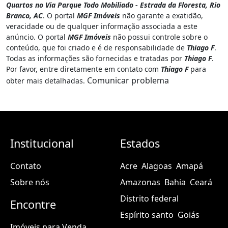
Quartos no Via Parque Todo Mobiliado - Estrada da Floresta, Rio
Branco, AC
. O portal
MGF Imóveis
não garante a exatidão,
veracidade ou de qualquer informação associada a este
anúncio. O portal
MGF Imóveis
não possui controle sobre o
conteúdo, que foi criado e é de responsabilidade de
Thiago F
.
Todas as informações são fornecidas e tratadas por
Thiago F
.
Por favor, entre diretamente em contato com
Thiago F
para
Comunicar problema
obter mais detalhadas.
Institucional
Estados
Contato
Acre
Alagoas
Amapá
Sobre nós
Amazonas
Bahia
Ceará
Distrito federal
Encontre
Espírito santo
Goiás
Imóveis para Venda