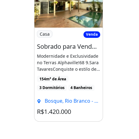
Imagem: Sobrado para Venda com 3 Quarto
Casa
Venda
Sobrado para Venda com 3 Quartos em Aeroporto - Rio Branco - Ac
Modernidade e Exclusividade
no Terras Alphaville!68 9.Sara
TavaresConquiste o estilo de
vida que você [...]
154m² de Área
3 Dormitórios
4 Banheiros
Bosque, Rio Branco - AC
R$1.420.000
Condomínio R$1