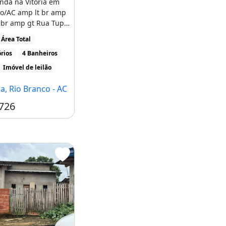
nda na Vitória em
co/AC amp lt br amp
 br amp gt Rua Tupi
53, [...]
Área Total
rios
4 Banheiros
Imóvel de leilão
ia, Rio Branco - AC
726