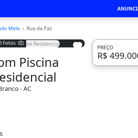
ANUNCI
ndo Melo
Rua da Paz
0 Fotos
PREÇO
R$ 499.00
om Piscina
Avançar
esidencial
Branco - AC
s