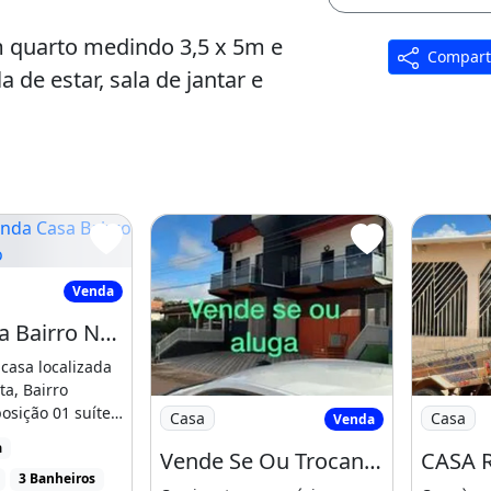
m quarto medindo 3,5 x 5m e
Compart
 de estar, sala de jantar e
tilo americano.
ssagem.
rno, canil, banheiro com
Faao
a Casa Bairro Nova Estação
Venda
squeira, pia e tanque.
Linda Casa Bairro Nova Estação
casa localizada
ta, Bairro
Imagem: Vende Se Ou Trocando Carro
Imagem: 
osição 01 suíte
Casa
Casa
Venda
]
a
Vende Se Ou Trocando Carro
m avenidas dos dois lados,
3 Banheiros