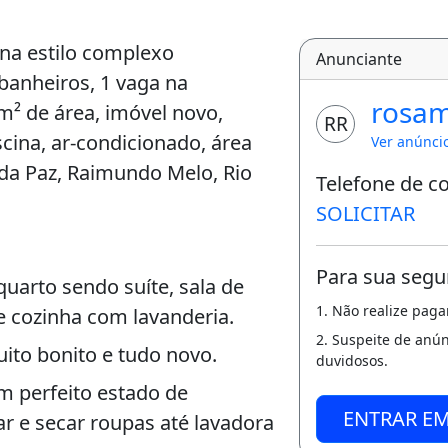
ina estilo complexo
Anunciante
 banheiros, 1 vaga na
rosa
² de área, imóvel novo,
RR
scina, ar-condicionado, área
Ver anúnci
 da Paz, Raimundo Melo, Rio
Telefone de c
SOLICITAR
Para sua segu
uarto sendo suíte, sala de
1. Não realize pag
e cozinha com lavanderia.
2. Suspeite de anú
ito bonito e tudo novo.
duvidosos.
m perfeito estado de
ENTRAR E
r e secar roupas até lavadora