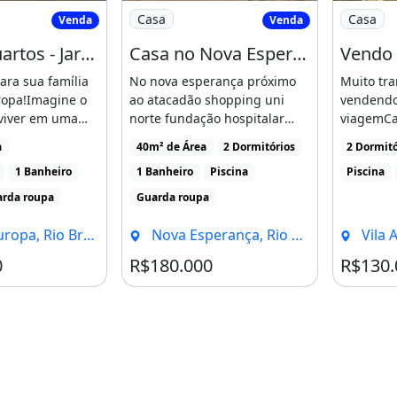
 3 Quartos - Jardim Europa
Imagem: Casa no Nova Esperança Próxi
Imagem: 
Casa
Casa
Venda
Venda
Casa 3 Quartos - Jardim Europa
Casa no Nova Esperança Próximo Ao Atacadão
para sua família
No nova esperança próximo
Muito tra
ropa!Imagine o
ao atacadão shopping uni
vendendo
 viver em uma
norte fundação hospitalar
viagemCa
e [...]
68999942387
dormitóri
a
40m² de Área
2 Dormitórios
2 Dormitó
venda por
1 Banheiro
1 Banheiro
Piscina
Piscina
guarda ro
Vila [...]
rda roupa
Guarda roupa
a, Rio Branco - AC
Nova Esperança, Rio Branco - AC
Vila A
0
R$180.000
R$130.
condicionado
Churrasqueira