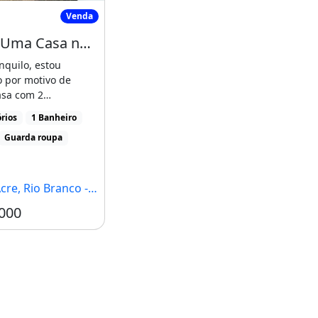
mo Ao Atacadão
Vendo Uma Casa no Lotiamento santa Luzia
Venda
Vendo Uma Casa no Lotiamento santa Luzia Apolonio Sales
nquilo, estou
 por motivo de
sa com 2
os, 1 banheiro,
rios
1 Banheiro
 R$130.000, piscina,
Guarda roupa
upa, localizado em
cre, Rio Branco - AC
000