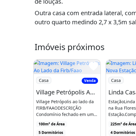
de louças.
Outra casa com entrada lateral, co
outro quarto medindo 2,7 x 3,5m sala
cozinha em L tipo espaço aberto , es
Banheiro com banheira de hidroma
Imóveis próximos
Área de lazer medindo 10x 10m.
Com piscina de 6x 3m chuveiro exte
chuveiro elétrico,.
Imagem: Village Petrópolis Ao Lado da Firb/
Imagem: Lind
Casa
Casa
Venda
Despensa e área coberta com churra
Village Petrópolis Ao Lado da Firb/Faao
Excelente para comemorações.
Village Petrópolis ao lado da
EstaçãoLinda 
FIRB/FAAODESCRIÇÃO
na Rua Flores
Muros altos.
Condomínio fechado em uma
Estação.Comp
Câmeras de segurança instaladas.
excelente localização [...]
com closet [...
100m² de Área
225m² de Áre
Bairro de excelente localização, co
5 Dormitórios
4 Dormitórios