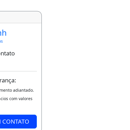
mh
os
ontato
rança:
amento adiantado.
ncios com valores
M CONTATO