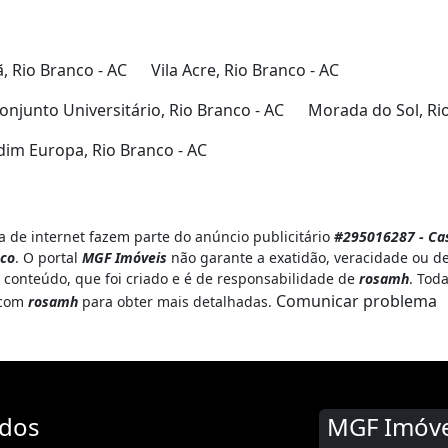
 Rio Branco - AC
Vila Acre, Rio Branco - AC
onjunto Universitário, Rio Branco - AC
Morada do Sol, Ri
dim Europa, Rio Branco - AC
 de internet fazem parte do anúncio publicitário
#295016287 - Cas
nco
. O portal
MGF Imóveis
não garante a exatidão, veracidade ou d
 conteúdo, que foi criado e é de responsabilidade de
rosamh
. Tod
Comunicar problema
o com
rosamh
para obter mais detalhadas.
ados
MGF Imóve