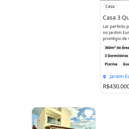
Área De Serviço
Imagem: Casa
Casa
Armários Na Cozinha
Armários Embutidos
Lar perfeito 
Mobiliado
no Jardim Eu
Ar Condicionado
privilégio de
Churrasqueira
casa que acolh
360m² de Áre
Varanda
3 Dormitórios
Quarto De Serviço
Piscina
Gua
Segurança 24H
Jardim Europ
Área Murada
R$430.00
Permitido Animais
Portão Eletrônico
Piscina
Imóvel novo
Imóvel mobiliado
Ar-
Piscina
Varanda
Área de serviço