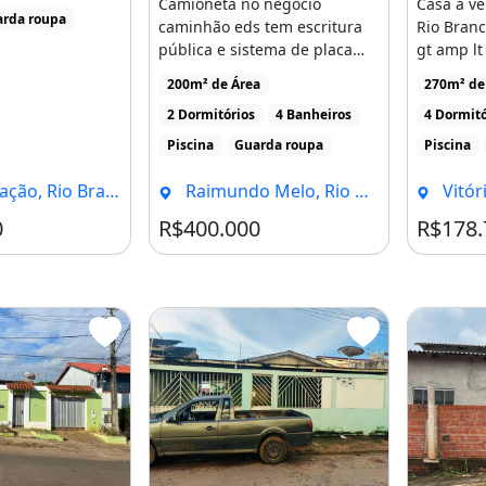
Camioneta no negócio
Casa à ve
 Getúlio Vargas, com acesso
rda roupa
caminhão eds tem escritura
Rio Bran
s, escola, quadra esportiva e
pública e sistema de placa
gt amp lt
solar e poço
Guarani, 1
ar livre, tem todo tipo de
200m² de Área
270m² de 
de serviços próximos.
2 Dormitórios
4 Banheiros
4 Dormitó
Piscina
Guarda roupa
Piscina
nanciada.
, Rio Branco - AC
Raimundo Melo, Rio Branco - AC
Vitór
5m.
0
R$400.000
R$178.
s.
0m.