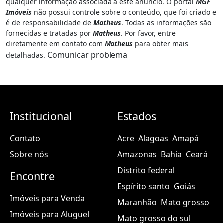
qualquer informação associada a este anúncio. O portal
MGF
Imóveis
não possui controle sobre o conteúdo, que foi criado e
é de responsabilidade de
Matheus
. Todas as informações são
fornecidas e tratadas por
Matheus
. Por favor, entre
diretamente em contato com
Matheus
para obter mais
Comunicar problema
detalhadas.
Institucional
Estados
Contato
Acre
Alagoas
Amapá
Sobre nós
Amazonas
Bahia
Ceará
Distrito federal
Encontre
Espírito santo
Goiás
Imóveis para Venda
Maranhão
Mato grosso
Imóveis para Aluguel
Mato grosso do sul