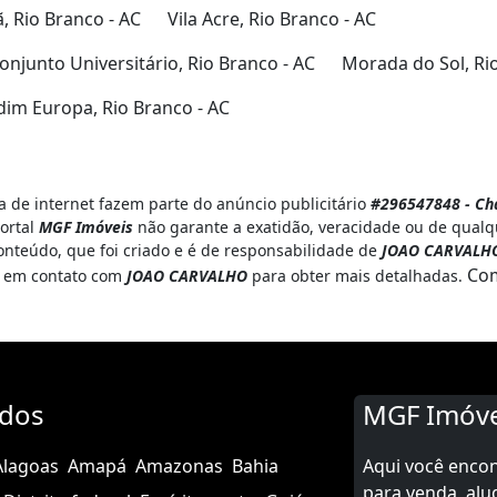
 Rio Branco - AC
Vila Acre, Rio Branco - AC
onjunto Universitário, Rio Branco - AC
Morada do Sol, Ri
dim Europa, Rio Branco - AC
 de internet fazem parte do anúncio publicitário
#296547848 - Chá
portal
MGF Imóveis
não garante a exatidão, veracidade ou de qualq
onteúdo, que foi criado e é de responsabilidade de
JOAO CARVALH
Com
te em contato com
JOAO CARVALHO
para obter mais detalhadas.
ados
MGF Imóve
Alagoas
Amapá
Amazonas
Bahia
Aqui você enco
para venda, alu