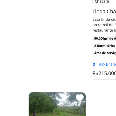
Chácara
Essa linda ch
no ramal do 
restaurante b
de 5 hectares 
50.000m² de Á
2 Dormitórios
Área de servi
Rio Bran
R$215.00