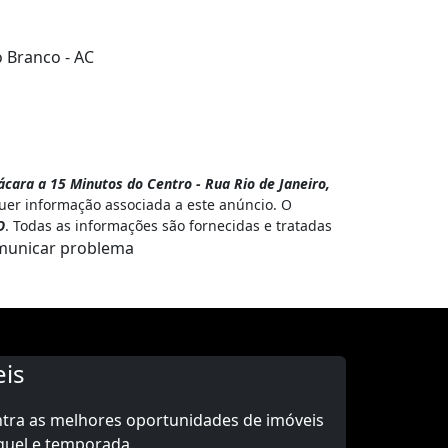
o Branco - AC
cara a 15 Minutos do Centro - Rua Rio de Janeiro,
uer informação associada a este anúncio. O
O
. Todas as informações são fornecidas e tratadas
unicar problema
is
ntra as melhores oportunidades de imóveis
guel e temporada.