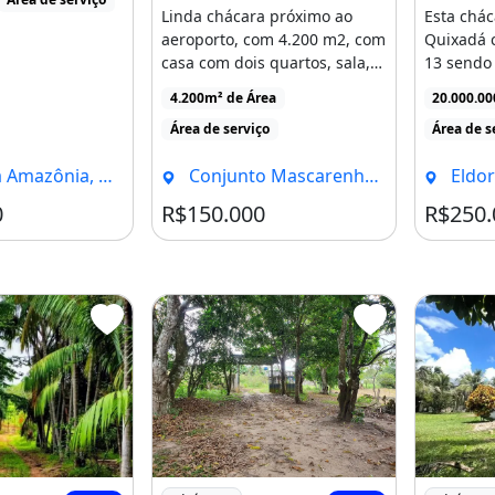
Linda chácara próximo ao
Esta chác
aeroporto, com 4.200 m2, com
Quixadá 
casa com dois quartos, sala,
13 sendo 
banheiro e dispensa, [...]
closet um
4.200m² de Área
20.000.0
Área de serviço
Área de s
nia, Rio Branco - AC
Conjunto Mascarenhas de Moraes, Rio Branco - AC
Eldora
0
R$150.000
R$250.
da Chácara a Venda
Imagem: Chácara com Terreno 100X100
Imagem: 