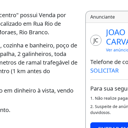
centro" possui Venda por
Anunciante
ocalizado em Rua Rio de
JOAO
oraes, Rio Branco.
CARV
JC
, cozinha e banheiro, poço de
Ver anúnci
alha, 2 galinheiros, toda
Telefone de c
metros de ramal trafegável de
SOLICITAR
ntro (1 km antes do
Para sua segu
 em dinheiro à vista, vendo
1. Não realize pag
2. Suspeite de anú
nto.
duvidosos.