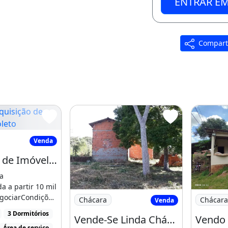
ENTRAR E
Compart
sição de Imóvel Via Boleto
Venda
Aquisição de Imóvel Via Boleto
a
a a partir 10 mil
Imagem: Vende-Se Linda Chácara Próxim
Imagem: 
egociarCondições
Chácara
Chácara
Venda
cê sair [...]
3 Dormitórios
Vende-Se Linda Chácara Próximo Ao Aeroporto
Vendo 
Área de serviço