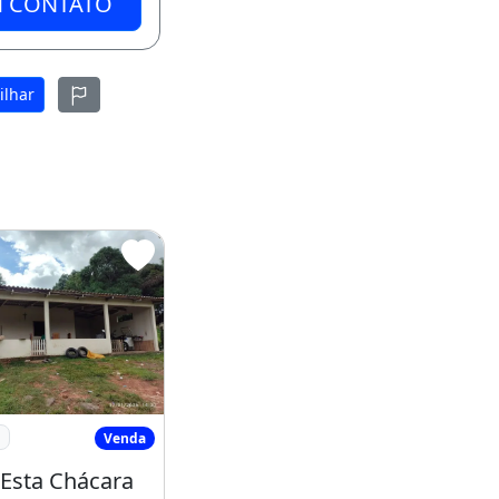
M CONTATO
ilhar
o Ao Aeroporto
Vendo Esta Chácara
Venda
Esta Chácara