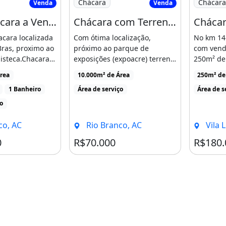
Chácara
Chácara
Venda
Venda
Linda Chácara a Venda
Chácara com Terreno 100X100
Cháca
acara localizada
Com ótima localização,
No km 14
Bras, proximo ao
próximo ao parque de
com vend
isteca.Chacara
exposições (expoacre) terreno
250m² de 
[...]
medindo 100x100, já [...]
serviço, 
rea
10.000m² de Área
250m² de
Liberdade,
1 Banheiro
Área de serviço
Área de s
ço
co, AC
Rio Branco, AC
Vila Lib
0
R$70.000
R$180.