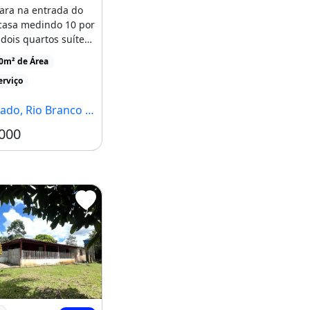
ara na entrada do
casa medindo 10 por
dois quartos suíte
 banheiro [...]
00m² de Área
erviço
do, Rio Branco - AC
000
Chácara