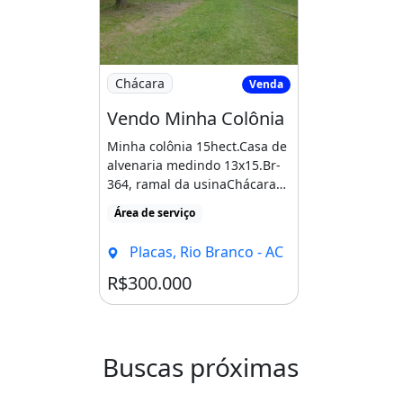
Imagem: Vendo Minha Colônia
Chácara
Venda
Vendo Minha Colônia
Minha colônia 15hect.Casa de
alvenaria medindo 13x15.Br-
364, ramal da usinaChácara
com venda por R$300.000,
Área de serviço
área de serviço, localizado em
Placas, Rio Branco
Placas, Rio Branco - AC
R$300.000
Buscas próximas