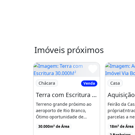
Imóveis próximos
Imagem: Terra com Escritura 30.000M²
Imagem: Aqui
Chácara
Casa
Venda
Terra com Escritura 30.000M²
Terreno grande próximo ao
Feirão da Cas
aeroporto de Rio Branco,
própriaEntrad
Ótimo oportunidade de
parcelas a n
investimento para
únicas para vo
30.000m² de Área
18m² de Área
valorização, [...]
2 Banheiros