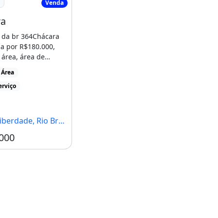
Venda
ra
 da br 364Chácara
a por R$180.000,
área, área de
localizado em Vila
 Área
 [...]
erviço
erdade, Rio Branco - AC
000