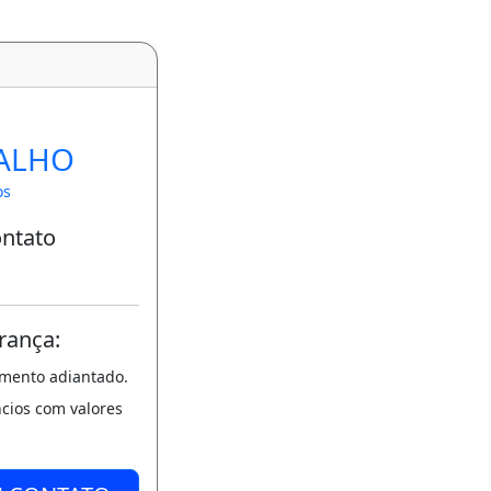
ALHO
os
ontato
rança:
amento adiantado.
ncios com valores