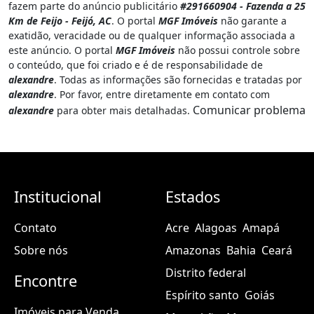
fazem parte do anúncio publicitário
#291660904 - Fazenda a 25
Km de Feijo - Feijó, AC
. O portal
MGF Imóveis
não garante a
exatidão, veracidade ou de qualquer informação associada a
este anúncio. O portal
MGF Imóveis
não possui controle sobre
o conteúdo, que foi criado e é de responsabilidade de
alexandre
. Todas as informações são fornecidas e tratadas por
alexandre
. Por favor, entre diretamente em contato com
Comunicar problema
alexandre
para obter mais detalhadas.
Institucional
Estados
Contato
Acre
Alagoas
Amapá
Sobre nós
Amazonas
Bahia
Ceará
Distrito federal
Encontre
Espírito santo
Goiás
Imóveis para Venda