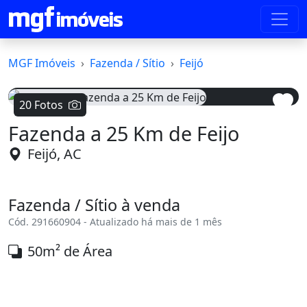
MGF Imóveis
Fazenda / Sítio
Feijó
20 Fotos
Fazenda a 25 Km de Feijo
Voltar
Avanç
Feijó, AC
Fazenda / Sítio à venda
Cód. 291660904 - Atualizado há mais de 1 mês
50m² de Área