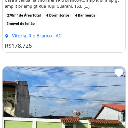
Casa à venda na Vitória em Rio Branco/AC amp lt br amp gt
amp lt br amp gt Rua Tupi Guarani, 153, [...]
270m² de Área Total
4 Dormitórios
4 Banheiros
Imóvel de leilão
Vitória, Rio Branco - AC
R$178.726