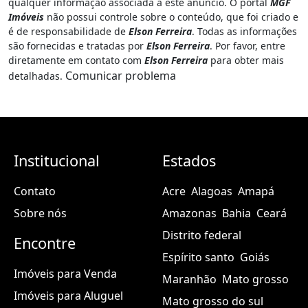
qualquer informação associada a este anúncio. O portal
MGF
Imóveis
não possui controle sobre o conteúdo, que foi criado e
é de responsabilidade de
Elson Ferreira
. Todas as informações
são fornecidas e tratadas por
Elson Ferreira
. Por favor, entre
diretamente em contato com
Elson Ferreira
para obter mais
Comunicar problema
detalhadas.
Institucional
Estados
Contato
Acre
Alagoas
Amapá
Sobre nós
Amazonas
Bahia
Ceará
Distrito federal
Encontre
Espírito santo
Goiás
Imóveis para Venda
Maranhão
Mato grosso
Imóveis para Aluguel
Mato grosso do sul