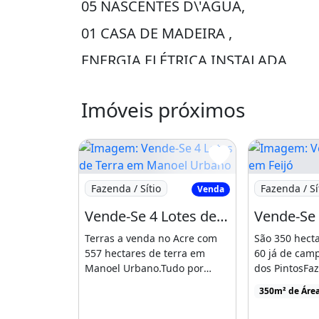
05 NASCENTES D\'ÁGUA,
01 CASA DE MADEIRA ,
ENERGIA ELÉTRICA INSTALADA,
COM CARTÃO DE ASSENTAMENTO,
Imóveis próximos
TODA DEMARCADA.
350.000,00 A NEGOCIAR
ACEITO PROPOSTAS
Imagem: Vende-Se 4 Lotes de Terra em Man
Imagem: Vend
Fazenda / Sítio
Fazenda / Sí
Venda
TELEFONE
Vende-Se 4 Lotes de Terra em Manoel Urbano Acre
9953-7482
Terras a venda no Acre com
São 350 hect
557 hectares de terra em
60 já de cam
VENDE-SE 300 HECTARES DE TERR
Manoel Urbano.Tudo por
dos PintosFaz
apenas R$250.000 mil, com
venda com pr
DO CARLITO LOCALIZADO NO MUN
350m² de Áre
[...]
consulta, 350
25 HECTARES DE PASTO FORMADO 
localizado em