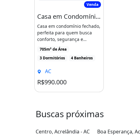
Venda
Casa em Condomínio para Venda em Atibaia. Condomínio Parque das Garças I - Atibaia
Casa em condomínio fechado,
perfeita para quem busca
conforto, segurança e
tranquilidade! amp lt br [...]
705m² de Área
3 Dormitórios
4 Banheiros
AC
R$990.000
Condomínio R$600
Buscas próximas
Centro, Acrelândia - AC
Boa Esperança, Ac