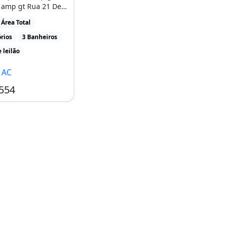
 amp gt Rua 21 De
 428, [...]
Área Total
rios
3 Banheiros
 leilão
, AC
554