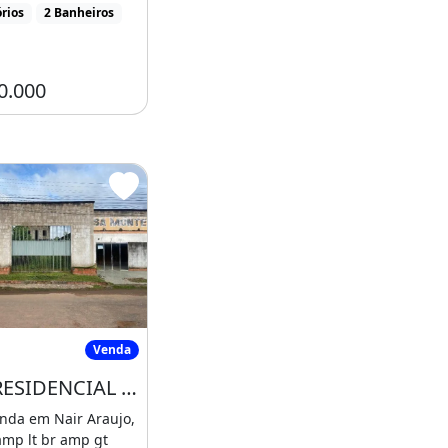
rios
2 Banheiros
0.000
CO - AC, VITÓRIA
ASA RESIDENCIAL em FEIJÓ - AC, Nair Araujo
Venda
CASA RESIDENCIAL em FEIJÓ - AC, Nair Araujo
nda em Nair Araujo,
amp lt br amp gt