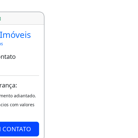
 Imóveis
os
ontato
rança:
amento adiantado.
ncios com valores
M CONTATO