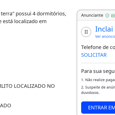
terra" possui 4 dormitórios,
Anunciante
e está localizado em
Inclai
II
Ver anúnci
Telefone de c
SOLICITAR
Para sua segu
1. Não realize pag
RLITO LOCALIZADO NO
2. Suspeite de anú
duvidosos.
MADO
ENTRAR E