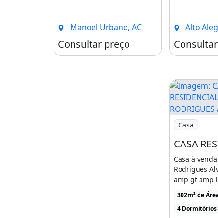
CASA DE MADEIRA , ENERGIA ELÉT
[...]
CARTÃO DE ASSENTAMENTO, TODA 
Manoel Urbano, AC
Alto Alegre
Consultar preço
Consultar
Imagem: CAS
Casa
Casa à venda
Rodrigues Alv
amp gt amp l
Rio Branco, SN
302m² de Área
4 Dormitórios