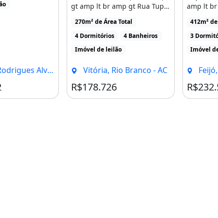
lão
gt amp lt br amp gt Rua Tupi
amp lt br
Guarani, 153, [...]
Dezembro,
270m² de Área Total
412m² de 
4 Dormitórios
4 Banheiros
3 Dormitó
Imóvel de leilão
Imóvel de
rigues Alves - AC
Vitória, Rio Branco - AC
Feijó
2
R$178.726
R$232.
m Atibaia