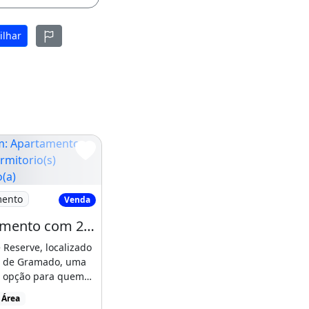
ilhar
) localizado(a)
partamento com 2 Dormitorio(s) localizado(a)
mento
Venda
Apartamento com 2 Dormitorio(s) localizado(a) no bairro Centro em Gramado / Acre
 Reserve, localizado
o de Gramado, uma
e opção para quem
orto, [...]
 Área