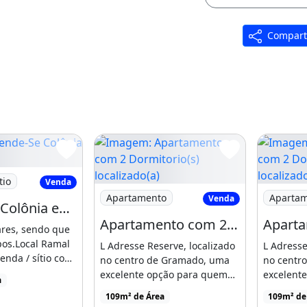
Compart
oel Urbano
e-Se Colônia em Feijó
tio
Venda
Imagem: Apartamento com 2 Dormitorio(s
Imagem: A
Apartamento
Aparta
Venda
Vende-Se Colônia em Feijó
Apartamento com 2 Dormitorio(s) localizado(a) no bairro Centro em Gramado / Acre
ares, sendo que
pos.Local Ramal
L Adresse Reserve, localizado
L Adresse
A NO RAMAL DO PELÉ/RAMAL
enda / sítio com
no centro de Gramado, uma
no centr
eço sob
ICÍPIO DE ACRELÂNDIA COM
excelente opção para quem
excelent
a
m² de área,
busca conforto, [...]
busca conf
05 NASCENTES D'ÁGUA, 01
109m² de Área
109m² de
 Alto Alegre, Rio