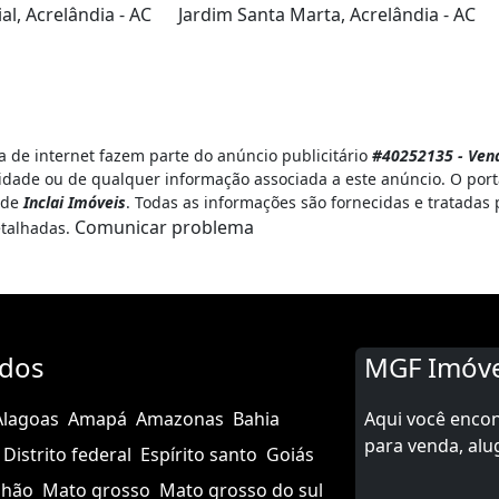
al, Acrelândia - AC
Jardim Santa Marta, Acrelândia - AC
 de internet fazem parte do anúncio publicitário
#40252135 - Vend
idade ou de qualquer informação associada a este anúncio. O por
e de
Inclai Imóveis
. Todas as informações são fornecidas e tratadas
Comunicar problema
etalhadas.
ados
MGF Imóve
Alagoas
Amapá
Amazonas
Bahia
Aqui você enco
para venda, alu
Distrito federal
Espírito santo
Goiás
nhão
Mato grosso
Mato grosso do sul