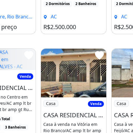
RICA INSTALADA, COM
2 Dormitórios
2 Banheiros
2 Dormitó
DEMAR...
, Rio Branco - AC
AC
AC
 preço
R$2.500.000
R$2.50
A RESIDENCIAL em RODRIGUES ALVES - AC
Venda
CASA RESIDENCIAL em RODRIGUES ALVES - AC, Centro
 no Centro em
Imagem: CASA RESIDENCIAL em RIO BRAN
Imagem: C
es/AC amp lt br
Casa
Casa
Venda
t br amp gt Rua
CASA RESIDENCIAL em RIO BRANCO - AC, VITÓRIA
, [...]
 Total
Casa à venda na Vitória em
Casa à ve
3 Banheiros
Rio Branco/AC amp lt br amp
Feijó/AC 