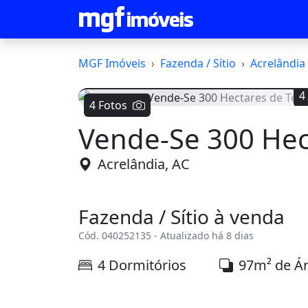
MGF Imóveis
Fazenda / Sítio
Acrelândia
4
4 Fotos
Vende-Se 300 Hec
Voltar
Acrelândia, AC
Fazenda / Sítio à venda
Cód. 040252135 - Atualizado há 8 dias
4 Dormitórios
97m² de Á