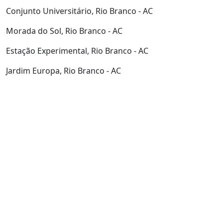
Buscas próximas
Bosque, Rio Branco - AC
Conjunto Tucumã, Rio Branco - AC
Vila Acre, Rio Branco - AC
Conjunto Manoel Julião, Rio Branco - AC
Conjunto Universitário, Rio Branco - AC
Morada do Sol, Rio Branco - AC
Estação Experimental, Rio Branco - AC
Jardim Europa, Rio Branco - AC