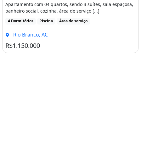
195m² de Área
4 Dormitórios
5 Banheiros
Churrasqueira
Imóvel novo
Jardim de Alah, Rio Branco - AC
R$1.350.000
Imagem: Apartamento no Village Residence, Bairro
Apartamento
Venda
Apartamento no Village Residence, Bairro Village
Apartamento com 04 quartos, sendo 3 suítes, sala espaçosa,
banheiro social, cozinha, área de serviço [...]
4 Dormitórios
Piscina
Área de serviço
Rio Branco, AC
R$1.150.000