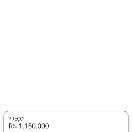
Residencial Monet
Rio Branco, AC
Condomínio Residencial Monet
Apartamento à venda
Cód. 040983494 - Atualizado há 8 dias
5 Dormitórios
(Sendo 3 suítes)
3 Vagas na garagem