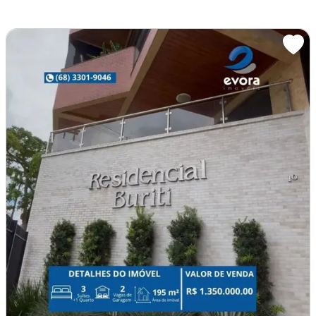
Imagem: Vende-Se Ótimo Apartamento no Residencial
Apartamento
Venda
Vende-Se Ótimo Apartamento no Residencial Monet
Vendo um Apartamento no Residencial Monet localizado em
andar alto, prédio novo com 03 anos de construção, [...]
3 Dormitórios
3 Vagas na garagem
Piscina
Imóvel novo
6 de Agosto, Rio Branco - AC
Condomínio R$1.050