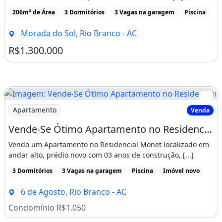
Churrasqueira
Compartilhar
Quarto De Empregada
Piscina
Salão De Festas
Imóveis próximos
Porteiro 24H
Imóvel mobiliado
Churrasqueira
Piscina
Imagem: Monet Residence - Excelente Apartamento
Apartamento
Venda
Varanda
Área de serviço
Monet Residence - Excelente Apartamento 200 M²
Excelente Apartamento no Condomínio Monet Residence, 206
m², 3 suítes, lavabo, ampla sala em 3 ambientes, [...]
206m² de Área
3 Dormitórios
3 Vagas na garagem
Piscina
Morada do Sol, Rio Branco - AC
R$1.300.000