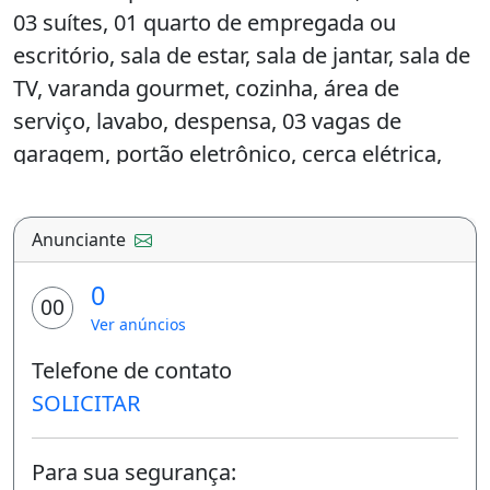
venda por R$1.150.000, condomínio por
R$1.000, imóvel mobiliado, churrasqueira,
piscina, área de serviço e está localizado em
Rio Branco, AC.
Residencial Monet
D
ESCRIÇÃO:
Excelente apartamento mobiliado, contendo
03 suítes, 01 quarto de empregada ou
escritório, sala de estar, sala de jantar, sala de
TV, varanda gourmet, cozinha, área de
serviço, lavabo, despensa, 03 vagas de
garagem, portão eletrônico, cerca elétrica,