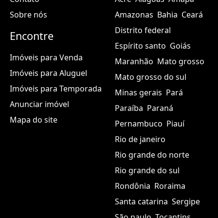
exatidão, veracidade ou de qualquer informação associada a
este anúncio. O portal
MGF Imóveis
não possui controle sobre
o conteúdo, que foi criado e é de responsabilidade de
0
. Todas
as informações são fornecidas e tratadas por
0
. Por favor,
entre diretamente em contato com
0
para obter mais
Comunicar problema
detalhadas.
Institucional
Estados
Contato
Acre
Alagoas
Amapá
Sobre nós
Amazonas
Bahia
Ceará
Distrito federal
Encontre
Espírito santo
Goiás
Imóveis para Venda
Maranhão
Mato grosso
Imóveis para Aluguel