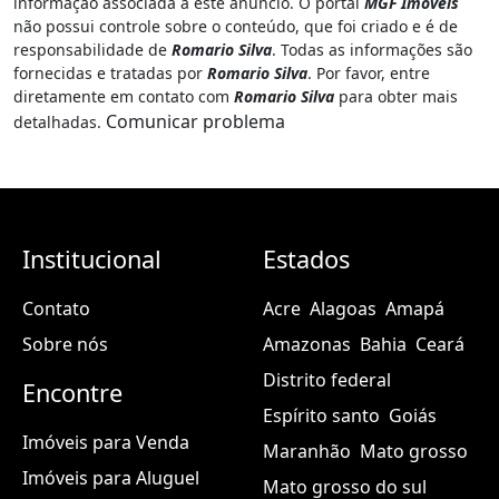
informação associada a este anúncio. O portal
MGF Imóveis
não possui controle sobre o conteúdo, que foi criado e é de
responsabilidade de
Romario Silva
. Todas as informações são
fornecidas e tratadas por
Romario Silva
. Por favor, entre
diretamente em contato com
Romario Silva
para obter mais
Comunicar problema
detalhadas.
Institucional
Estados
Contato
Acre
Alagoas
Amapá
Sobre nós
Amazonas
Bahia
Ceará
Distrito federal
Encontre
Espírito santo
Goiás
Imóveis para Venda
Maranhão
Mato grosso
Imóveis para Aluguel
Mato grosso do sul