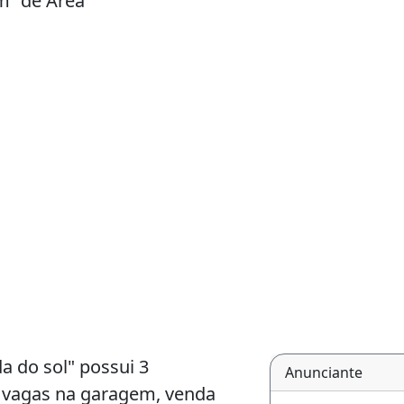
m² de Área
a do sol" possui 3
Anunciante
 5 vagas na garagem, venda