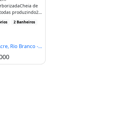
rborizadaCheia de
 todas produzindo2
ndesCasa principal
rios
2 Banheiros
[...]
cre, Rio Branco - AC
000