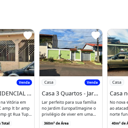
 churrasqueira;
s e escolas.
uarto
A RESIDENCIAL em RIO BRANCO - AC, VITÓRIA
Imagem: Casa 3 Quartos - Jardim Europa
Imagem: 
Casa
Casa
Venda
Venda
CASA RESIDENCIAL em RIO BRANCO - AC, VITÓRIA
Casa 3 Quartos - Jardim Europa
iscina
Varanda
na Vitória em
Lar perfeito para sua família
No nova 
C amp lt br amp
no Jardim Europa!Imagine o
ao ataca
amp gt Rua Tupi
privilégio de viver em uma
norte fun
[...]
casa que acolhe [...]
68999942
 Total
360m² de Área
40m² de 