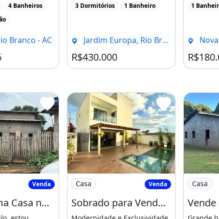
4 Banheiros
3 Dormitórios
1 Banheiro
1 Banhei
lão
Rio Branco - AC
Jardim Europa, Rio Branco - AC
Nova Esp
6
R$430.000
R$180.
do Uma Casa no Lotiamento santa Luzia
Imagem: Sobrado para Venda com 3 Qua
Imagem: V
Casa
Casa
Venda
Venda
Vendo Uma Casa no Lotiamento santa Luzia Apolonio Sales
Sobrado para Venda com 3 Quartos em Aeroporto - Rio Branco - Ac
lo, estou
Modernidade e Exclusividade
Grande 