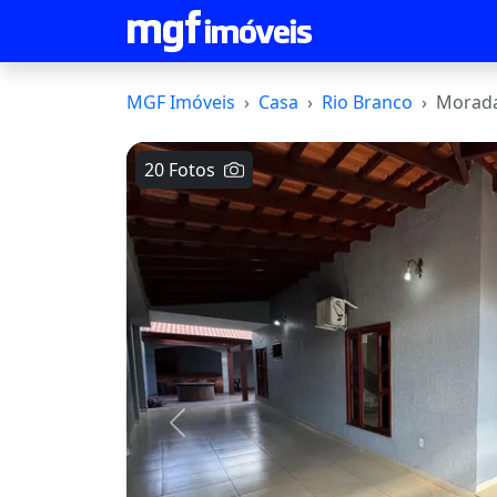
MGF Imóveis
Casa
Rio Branco
Morada
20 Fotos
Voltar