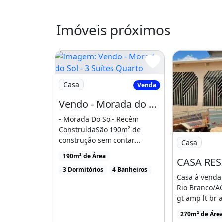
- Ampla área gourmet com piscina e
- Garagem pra 3 carros;
Imóveis próximos
Próximo do centro, mercados, praça
Agende sua vista.
Imagem: Vendo - Morada do Sol - 3 Suítes Q
Casa
Características da casa:
Venda
Vendo - Morada do Sol - 3 Suítes Quarto Ou Escritório
Ar Condicionado
- Morada Do Sol- Recém
Churrasqueira
ConstruídaSão 190m² de
Piscina
Imagem: CAS
construção sem contar
Casa
piscina, chuveirão, área [...]
190m² de Área
Ar-condicionado
Churrasqueira
P
3 Dormitórios
4 Banheiros
Casa à venda 
Rio Branco/A
gt amp lt br 
Guarani, 153, 
270m² de Área