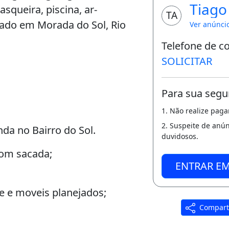
Tiago
squeira, piscina, ar-
TA
zado em Morada do Sol, Rio
Ver anúnci
Telefone de c
SOLICITAR
Para sua segu
1. Não realize pag
2. Suspeite de anú
nda no Bairro do Sol.
duvidosos.
com sacada;
ENTRAR E
 e moveis planejados;
Compart