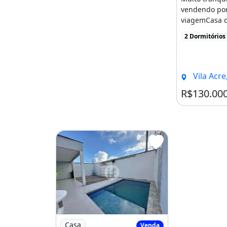
vendendo por
viagemCasa 
dormitórios, 
2 Dormitórios
venda por R$
localizado em 
Branco
Vila Acre,
R$130.00
Imagem: Casa Residencial À Venda, 2 Quart
Casa
Venda