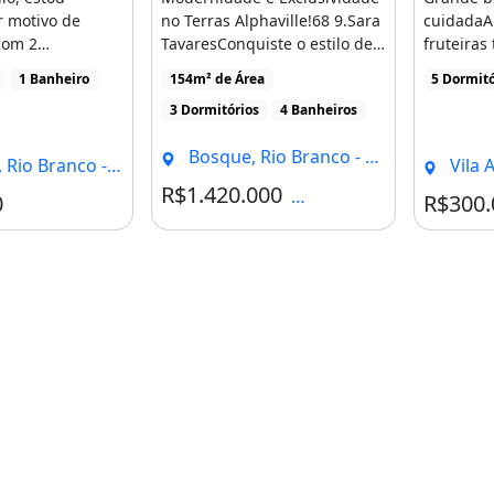
 motivo de
no Terras Alphaville!68 9.Sara
cuidadaA
com 2
TavaresConquiste o estilo de
fruteiras
1 banheiro,
vida que você [...]
casas gra
1 Banheiro
154m² de Área
5 Dormitó
130.000,
3 quartos 
3 Dormitórios
4 Banheiros
Vila Acre, Rio
Bosque, Rio Branco - AC
 Rio Branco - AC
Vila A
R$1.420.000
Condomínio R$1
0
R$300.
os (Sendo