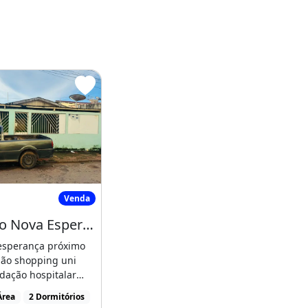
Casa no Nova Esperança Próximo Ao Atacadão
Venda
Casa no Nova Esperança Próximo Ao Atacadão
esperança próximo
dão shopping uni
dação hospitalar
387
Área
2 Dormitórios