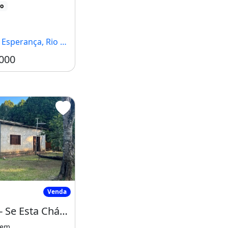
ro
erança, Rio Branco - AC
000
rtos em Aeroporto
ende - Se Esta Chácara
Venda
Vende - Se Esta Chácara
bem