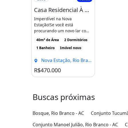
Casa Residencial À Venda, 2 Quartos (Sendo 1 Suíte), Nova Estação - Rio Branco/Ac
Imperdível na Nova
Estação!Se você está
procurando um novo lar com
conforto e praticidade, essa
40m² de Área
2 Dormitórios
[...]
1 Banheiro
Imóvel novo
Nova Estação, Rio Branco - AC
R$470.000
Buscas próximas
Bosque, Rio Branco - AC
Conjunto Tucumã,
Conjunto Manoel Julião, Rio Branco - AC
C