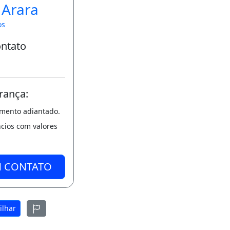
 Arara
os
ontato
rança:
amento adiantado.
ncios com valores
M CONTATO
ilhar