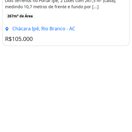
Dois terrenos no Portal Ipê, 2 Lotes com 267,5 m² (cada),
medindo 10,7 metros de frente e fundo por [...]
267m² de Área
Chácara Ipê, Rio Branco - AC
R$105.000